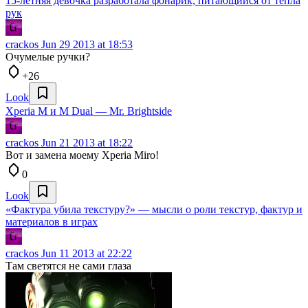
15-летняя девочка разработала фонарик, питающийся от тепла
рук
crackos
Jun 29 2013 at 18:53
Очумелые ручки?
+26
Look
Xperia M и M Dual — Mr. Brightside
crackos
Jun 21 2013 at 18:22
Вот и замена моему Xperia Miro!
0
Look
«Фактура убила текстуру?» — мысли о роли текстур, фактур и
материалов в играх
crackos
Jun 11 2013 at 22:22
Там светятся не сами глаза