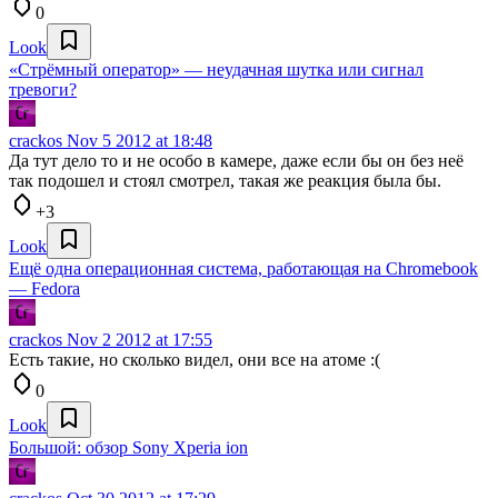
0
Look
«Стрёмный оператор» — неудачная шутка или сигнал
тревоги?
crackos
Nov 5 2012 at 18:48
Да тут дело то и не особо в камере, даже если бы он без неё
так подошел и стоял смотрел, такая же реакция была бы.
+3
Look
Ещё одна операционная система, работающая на Chromebook
— Fedora
crackos
Nov 2 2012 at 17:55
Есть такие, но сколько видел, они все на атоме :(
0
Look
Большой: обзор Sony Xperia ion