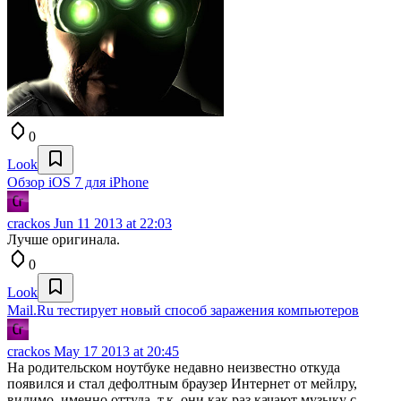
0
Look
Обзор iOS 7 для iPhone
crackos
Jun 11 2013 at 22:03
Лучше оригинала.
0
Look
Mail.Ru тестирует новый способ заражения компьютеров
crackos
May 17 2013 at 20:45
На родительском ноутбуке недавно неизвестно откуда
появился и стал дефолтным браузер Интернет от мейлру,
видимо, именно оттуда, т.к. они как раз качают музыку с