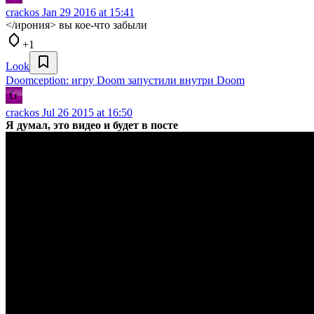
crackos
Jan 29 2016 at 15:41
</ирония> вы кое-что забыли
+1
Look
Doomception: игру Doom запустили внутри Doom
crackos
Jul 26 2015 at 16:50
Я думал, это видео и будет в посте