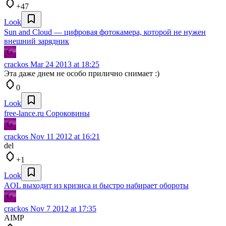
+47
Look
Sun and Cloud — цифровая фотокамера, которой не нужен
внешний зарядник
crackos
Mar 24 2013 at 18:25
Эта даже днем не особо прилично снимает :)
0
Look
free-lance.ru Сороковины
crackos
Nov 11 2012 at 16:21
del
+1
Look
AOL выходит из кризиса и быстро набирает обороты
crackos
Nov 7 2012 at 17:35
AIMP