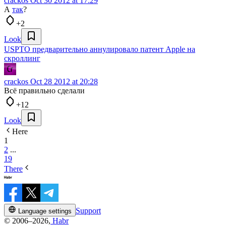
crackos
Oct 30 2012 at 17:29
А
так
?
+2
Look
USPTO предварительно аннулировало патент Apple на
скроллинг
crackos
Oct 28 2012 at 20:28
Всё правильно сделали
+12
Look
Here
1
2
...
19
There
Support
Language settings
© 2006–2026,
Habr