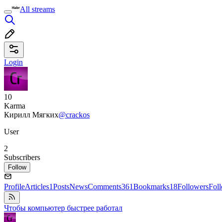
All streams
Login
10
Karma
Кирилл Мягких
@crackos
User
2
Subscribers
Follow
Profile
Articles
1
Posts
News
Comments
361
Bookmarks
18
Followers
Fol
Чтобы компьютер быстрее работал