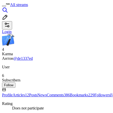
All streams
Login
4
Karma
Антон
@de1337ed
User
6
Subscribers
Follow
Profile
Articles
12
Posts
News
Comments
386
Bookmarks
229
Followers
F
Rating
Does not participate