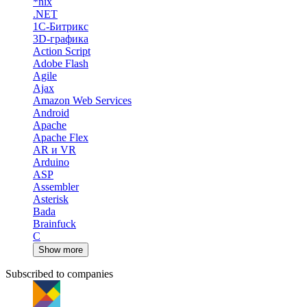
*nix
.NET
1С-Битрикс
3D-графика
Action Script
Adobe Flash
Agile
Ajax
Amazon Web Services
Android
Apache
Apache Flex
AR и VR
Arduino
ASP
Assembler
Asterisk
Bada
Brainfuck
C
Show more
Subscribed to companies