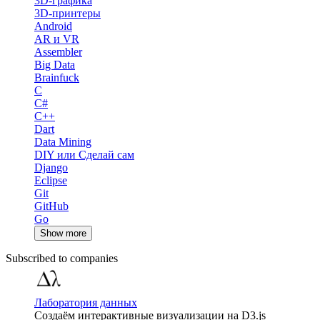
3D-графика
3D-принтеры
Android
AR и VR
Assembler
Big Data
Brainfuck
C
C#
C++
Dart
Data Mining
DIY или Сделай сам
Django
Eclipse
Git
GitHub
Go
Show more
Subscribed to companies
Лаборатория данных
Создаём интерактивные визуализации на D3.js