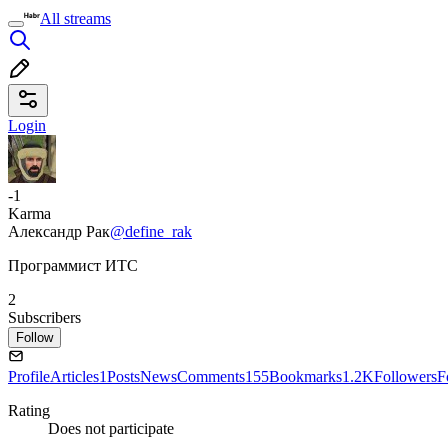
All streams
Login
-1
Karma
Александр Рак
@define_rak
Программист ИТС
2
Subscribers
Follow
Profile
Articles
1
Posts
News
Comments
155
Bookmarks
1.2K
Followers
F
Rating
Does not participate