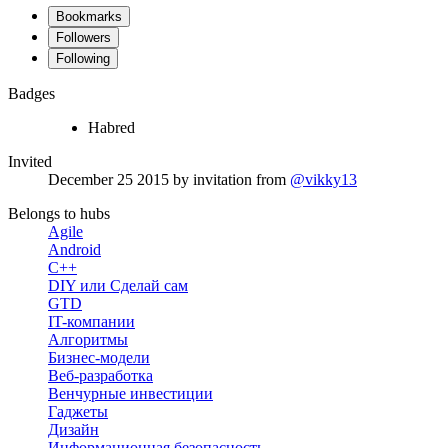
Bookmarks
Followers
Following
Badges
Habred
Invited
December 25 2015
by invitation from
@vikky13
Belongs to hubs
Agile
Android
C++
DIY или Сделай сам
GTD
IT-компании
Алгоритмы
Бизнес-модели
Веб-разработка
Венчурные инвестиции
Гаджеты
Дизайн
Информационная безопасность