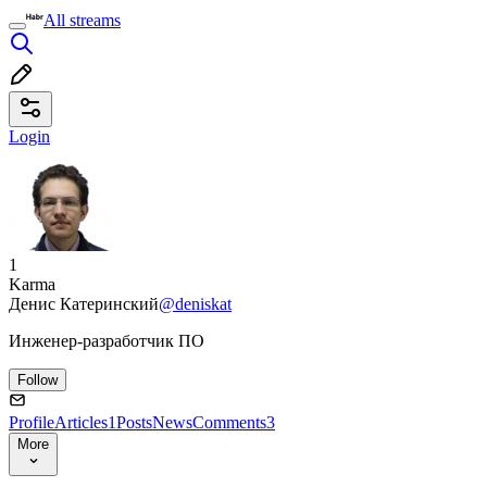
All streams
Login
1
Karma
Денис Катеринский
@deniskat
Инженер-разработчик ПО
Follow
Profile
Articles
1
Posts
News
Comments
3
More