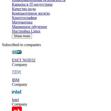
Карьера в IT-индустрии
Качество кода
Компьютерное железо
Криптография
Математика
Машинное обучение
Настройка Linux
Show more
Subscribed to companies
ESET NOD32
Company
IBM
Company
Intel
Company