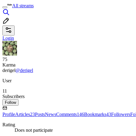
All streams
Login
75
Karma
derigel
@derigel
User
11
Subscribers
Follow
Profile
Articles
23
Posts
News
Comments
146
Bookmarks
43
Followers
Fo
Rating
Does not participate