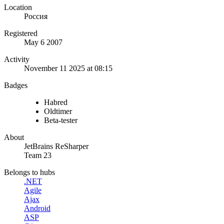
Location
Россия
Registered
May 6 2007
Activity
November 11 2025 at 08:15
Badges
Habred
Oldtimer
Beta-tester
About
JetBrains ReSharper
Team 23
Belongs to hubs
.NET
Agile
Ajax
Android
ASP