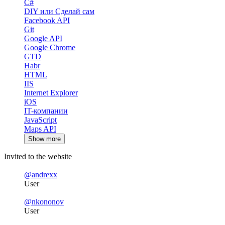
C#
DIY или Сделай сам
Facebook API
Git
Google API
Google Chrome
GTD
Habr
HTML
IIS
Internet Explorer
iOS
IT-компании
JavaScript
Maps API
Show more
Invited to the website
@andrexx
User
@nkononov
User