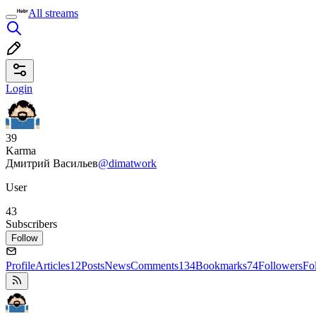
All streams
Login
39
Karma
Дмитрий Васильев
@dimatwork
User
43
Subscribers
Follow
Profile
Articles
12
Posts
News
Comments
134
Bookmarks
74
Followers
Fo