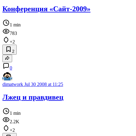
Конференция «Сайт-2009»
1 min
783
+2
2
0
dimatwork
Jul 30 2008 at 11:25
Лжец и правдивец
1 min
2.2K
+2