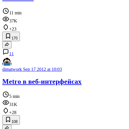
11 min
37K
+23
170
11
dimatwork
Sep 17 2012 at 10:03
Metro в веб-интерфейсах
5 min
31K
+28
108