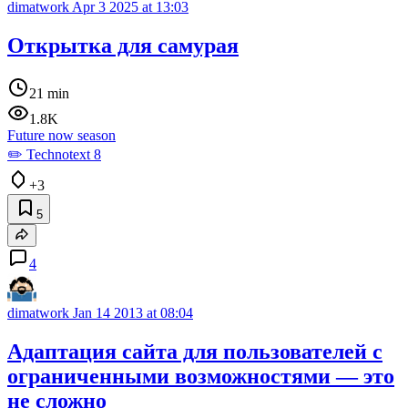
dimatwork
Apr 3 2025 at 13:03
Открытка для самурая
21 min
1.8K
Future now season
✏️ Technotext 8
+3
5
4
dimatwork
Jan 14 2013 at 08:04
Адаптация сайта для пользователей с
ограниченными возможностями — это
не сложно