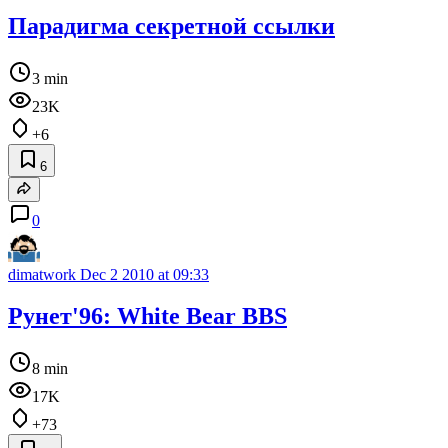
Парадигма секретной ссылки
3 min
23K
+6
6
0
dimatwork
Dec 2 2010 at 09:33
Рунет'96: White Bear BBS
8 min
17K
+73