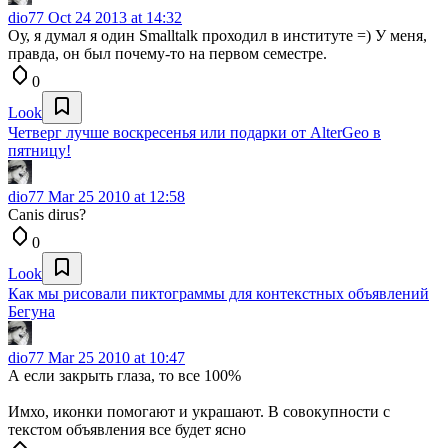
dio77
Oct 24 2013 at 14:32
Оу, я думал я один Smalltalk проходил в институте =) У меня,
правда, он был почему-то на первом семестре.
0
Look
Четверг лучше воскресенья или подарки от AlterGeo в
пятницу!
dio77
Mar 25 2010 at 12:58
Canis dirus?
0
Look
Как мы рисовали пиктограммы для контекстных объявлений
Бегуна
dio77
Mar 25 2010 at 10:47
А если закрыть глаза, то все 100%
Имхо, иконки помогают и украшают. В совокупности с
текстом объявления все будет ясно