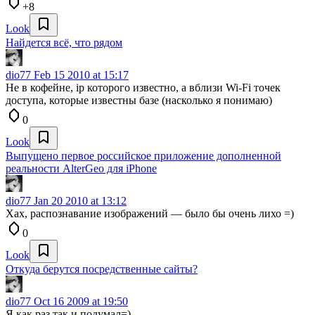
+8
Look
Найдется всё, что рядом
dio77
Feb 15 2010 at 15:17
Не в кофейне, ip которого известно, а вблизи Wi-Fi точек
доступа, которые известны базе (насколько я понимаю)
0
Look
Выпущено первое российское приложение дополненной
реальности AlterGeo для iPhone
dio77
Jan 20 2010 at 13:12
Хах, распознавание изображений — было бы очень лихо =)
0
Look
Откуда берутся посредственные сайты?
dio77
Oct 16 2009 at 19:50
Я как раз так и подумал=)