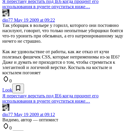
Я перестану верстать под IE6 когда процент его
использования в рунете опуститься ниже…
dio77
May 19 2009 at 09:22
Так уборщик в вольере у горилл, которого они постоянно
насилуют, говорит, что только неопытные уборщики боятся
что-то уронить при обезьянах, а его натренированному заду
ничего не страшно.
Как же удовольствие от работы, как же отказ от кучи
полезных фишечек CSS, которые неприменимы из-за IE6?
Даже и думать не приходится о том, чтобы стремиться к
элегантной и логичной верстке. Костыль на костыле и
костылем погоняет
0
Look
Я перестану верстать под IE6 когда процент его
использования в рунете опуститься ниже…
dio77
May 19 2009 at 09:12
Видимо, автор — оптимист
0