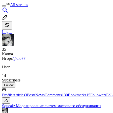
All streams
Login
35
Karma
Игорь
@dio77
User
14
Subscribers
Follow
Profile
Articles
3
Posts
News
Comments
130
Bookmarks
15
Followers
Fol
Squeak: Моделирование систем массового обслуживания