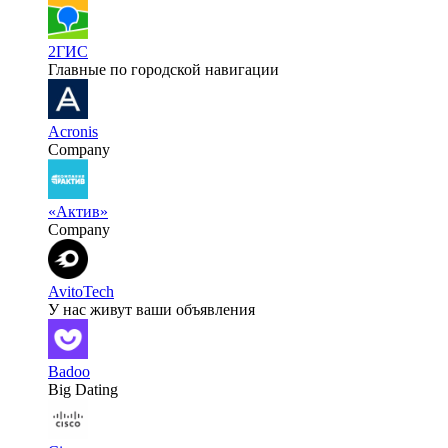
2ГИС
Главные по городской навигации
Acronis
Company
«Актив»
Company
AvitoTech
У нас живут ваши объявления
Badoo
Big Dating