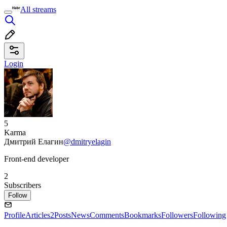
All streams
Login
5
Karma
Дмитрий Елагин
@dmitryelagin
Front-end developer
2
Subscribers
Follow
Profile
Articles
2
Posts
News
Comments
Bookmarks
Followers
Following