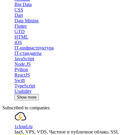
Big Data
CSS
Dart
Data Mining
Flutter
GTD
HTML
iOS
IT-инфраструктура
IT-стандарты
JavaScript
Node.JS
Python
ReactJS
Swift
TypeScript
Usability
Show more
Subscribed to companies
1cloud.ru
IaaS, VPS, VDS, Частное и публичное облако, SSL