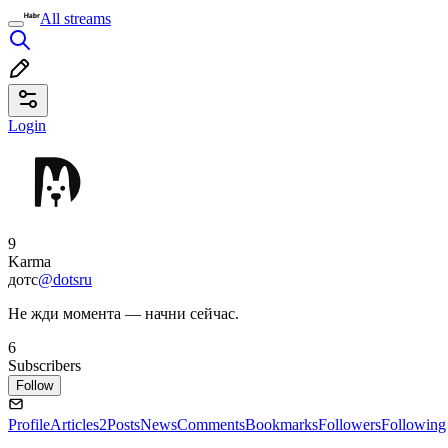
All streams
Login
9
Karma
дотс
@dotsru
Не жди момента — начни сейчас.
6
Subscribers
Follow
Profile
Articles
2
Posts
News
Comments
Bookmarks
Followers
Following