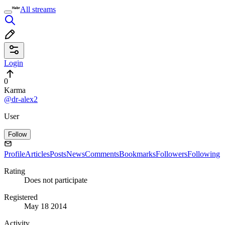
All streams
Login
0
Karma
@dr-alex2
User
Follow
Profile
Articles
Posts
News
Comments
Bookmarks
Followers
Following
Rating
Does not participate
Registered
May 18 2014
Activity