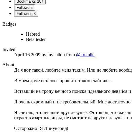
Bookmarks
107
Followers
Following
3
Badges
Habred
Beta-tester
Invited
April 16 2009
by invitation from
@kremlin
About
Да я вот такой, любите меня таким. Или не любите вообщ
В моем доме осталось прошить только чайник…
Вставший на тропу вечного поиска идеального девайса 
Я очень скромный и не требовательный. Мне достаточно 
Я считаю, что лучший друг девушек-Фотошоп, что жизнь н
играет в азартные игры, не смотрит на других девушек и 
Осторожно! Я Линуксоид!