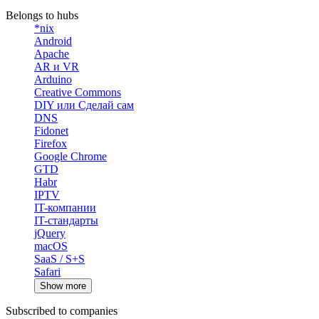
Belongs to hubs
*nix
Android
Apache
AR и VR
Arduino
Creative Commons
DIY или Сделай сам
DNS
Fidonet
Firefox
Google Chrome
GTD
Habr
IPTV
IT-компании
IT-стандарты
jQuery
macOS
SaaS / S+S
Safari
Show more
Subscribed to companies