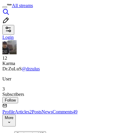
All streams
Login
12
Karma
Dr.ZuLuS
@drzulus
User
3
Subscribers
Follow
Profile
Articles
2
Posts
News
Comments
49
More