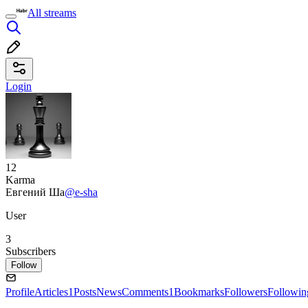
All streams
Login
12
Karma
Евгений Ша
@e-sha
User
3
Subscribers
Follow
Profile
Articles
1
Posts
News
Comments
1
Bookmarks
Followers
Followin