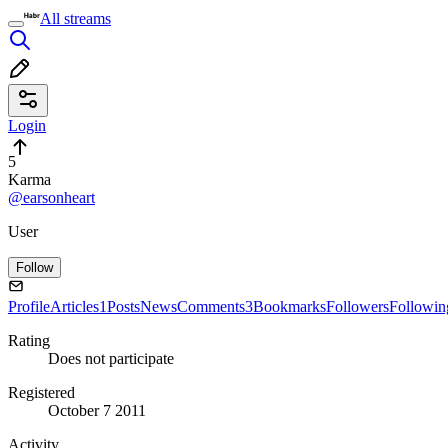
All streams
Login
5
Karma
@earsonheart
User
Follow
Profile
Articles
1
Posts
News
Comments
3
Bookmarks
Followers
Followin
Rating
Does not participate
Registered
October 7 2011
Activity