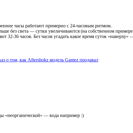
ренние часы работают примерно с 24-часовым ритмом.
больше без света — сутки увеличиваются (на собственном приме
ют 32-36 часов. Без часов угадать какое время суток «наверху»
аз о том, как Aftershokz модель Gamez продавал
ды «неорганической» — вода например :)