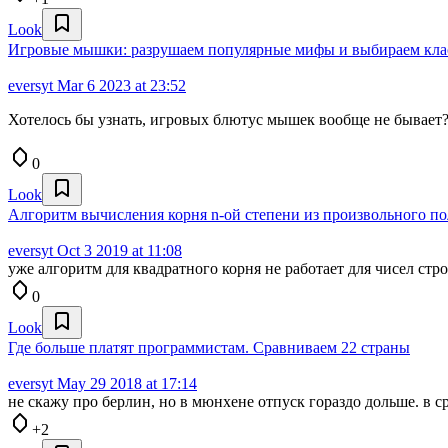
Look
Игровые мышки: разрушаем популярные мифы и выбираем кла
eversyt
Mar 6 2023 at 23:52
Хотелось бы узнать, игровых блютус мышек вообще не бывает
0
Look
Алгоритм вычисления корня n-ой степени из произвольного п
eversyt
Oct 3 2019 at 11:08
уже алгоритм для квадратного корня не работает для чисел строг
0
Look
Где больше платят программистам. Сравниваем 22 страны
eversyt
May 29 2018 at 17:14
не скажу про берлин, но в мюнхене отпуск гораздо дольше. в с
+2