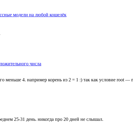
ссные модели на любой кошелёк
?
оложительного числа
о меньше 4. например корень из 2 = 1 :) так как условие root — n
реднем 25-31 день. никогда про 20 дней не слышал.