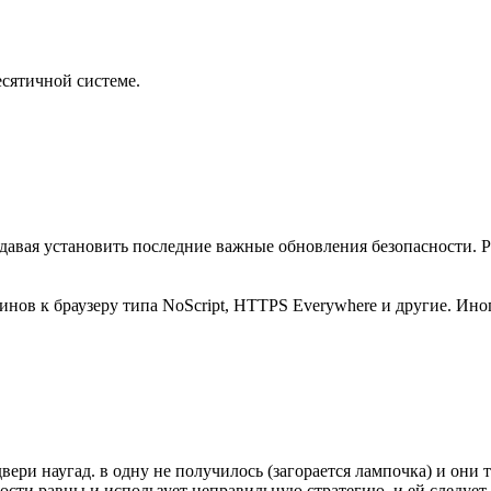
есятичной системе.
 давая установить последние важные обновления безопасности. 
гинов к браузеру типа NoScript, HTTPS Everywhere и другие. Ин
двери наугад. в одну не получилось (загорается лампочка) и они 
ности равны и использует неправильную стратегию. и ей следует