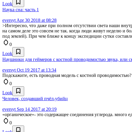
Look
Наука сна: часть 1
eversyt
Apr 30 2018 at 08:28
>Интересно, что даже при полном отсутствии света наши внут
на самом деле это совсем не так. когда люди живут неделю и 
под землей). При чем ближе к концу экспедиции сутки составля
0
Look
Наушники для геймеров с костной проводимостью звука, или ск
eversyt
Oct 19 2017 at 13:34
Подскажите, есть проводная модель с костной проводимостью?
0
Look
Человек, создавший пчёл-убийц
eversyt
Sep 14 2017 at 20:19
«органическое»- это содержащее соединения углерода. много е
0
Look