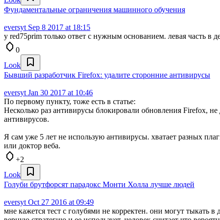
Фундаментальные ограничения машинного обучения
eversyt
Sep 8 2017 at 18:15
у red75prim только ответ с нужным основанием. левая часть в д
0
Look
Бывший разработчик Firefox: удалите сторонние антивирусы
eversyt
Jan 30 2017 at 10:46
По первому пункту, тоже есть в статье:
Несколько раз антивирусы блокировали обновления Firefox, не
антивирусов.
Я сам уже 5 лет не использую антивирусы. хватает разных пла
или доктор веба.
+2
Look
Голуби брутфорсят парадокс Монти Холла лучше людей
eversyt
Oct 27 2016 at 09:49
мне кажется тест с голубями не корректен. они могут тыкать в 
верную стратегию и ее использует. человек считает что вероят