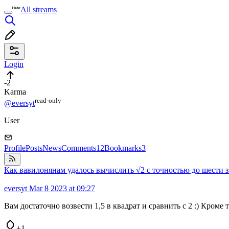
All streams
Login
-2
Karma
read⁠-⁠only
@eversyt
User
Profile
Posts
News
Comments
12
Bookmarks
3
Как вавилонянам удалось вычислить √2 с точностью до шести з
eversyt
Mar 8 2023 at 09:27
Вам достаточно возвести 1,5 в квадрат и сравнить с 2 :) Кроме
+1