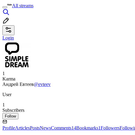
All streams
Login
1
Karma
Андрей Евтеев
@evteev
User
1
Subscribers
Follow
Profile
Articles
Posts
News
Comments
14
Bookmarks
1
Followers
Followi