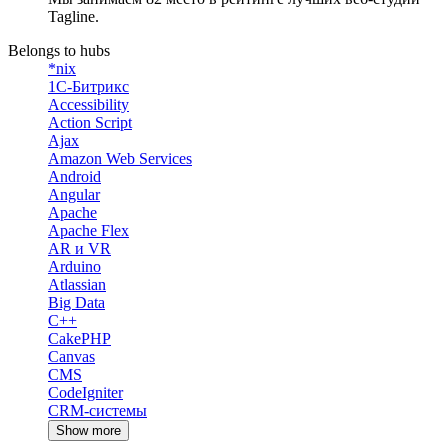
Tagline.
Belongs to hubs
*nix
1С-Битрикс
Accessibility
Action Script
Ajax
Amazon Web Services
Android
Angular
Apache
Apache Flex
AR и VR
Arduino
Atlassian
Big Data
C++
CakePHP
Canvas
CMS
CodeIgniter
CRM-системы
Show more