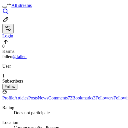
All streams
Login
0
Karma
fallen
@fallen
User
1
Subscribers
Follow
Profile
Articles
Posts
News
Comments
72
Bookmarks
3
Followers
Followi
Rating
Does not participate
Location
Самарская обл., Россия