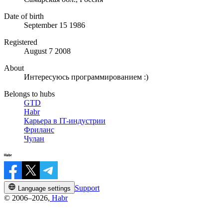
Date of birth
September 15 1986
Registered
August 7 2008
About
Интересуюсь программированием :)
Belongs to hubs
GTD
Habr
Карьера в IT-индустрии
Фриланс
Чулан
Support
Language settings
© 2006–2026,
Habr