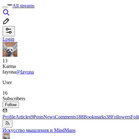
All streams
Login
13
Karma
fayona
@fayona
User
16
Subscribers
Follow
Profile
Articles
9
Posts
News
Comments
188
Bookmarks
38
Followers
Fol
Искусство мышления и MindMaps