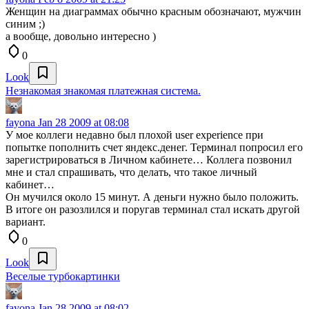
Женщин на диаграммах обычно красным обозначают, мужчин
синим ;)
а вообще, довольно интересно )
0
Look
Незнакомая знакомая платежная система.
fayona
Jan 28 2009 at 08:08
У мое коллеги недавно был плохой user experience при
попытке пополнить счет яндекс.денег. Терминал попросил его
зарегистрироваться в Личном кабинете… Коллега позвонил
мне и стал спрашивать, что делать, что такое личный
кабинет…
Он мучился около 15 минут. А деньги нужно было положить.
В итоге он разозлился и поругав терминал стал искать другой
вариант.
0
Look
Веселые турбокартинки
fayona
Jan 28 2009 at 08:02