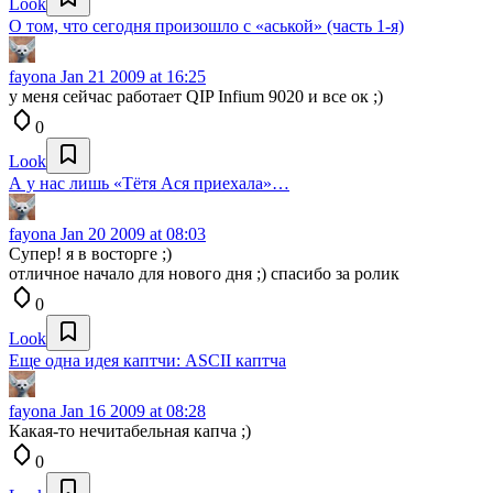
Look
О том, что сегодня произошло с «аськой» (часть 1-я)
fayona
Jan 21 2009 at 16:25
у меня сейчас работает QIP Infium 9020 и все ок ;)
0
Look
А у нас лишь «Тётя Ася приехала»…
fayona
Jan 20 2009 at 08:03
Супер! я в восторге ;)
отличное начало для нового дня ;) спасибо за ролик
0
Look
Еще одна идея каптчи: ASCII каптча
fayona
Jan 16 2009 at 08:28
Какая-то нечитабельная капча ;)
0