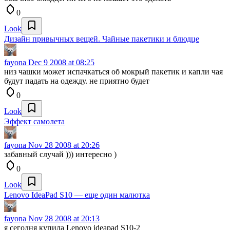
0
Look
Дизайн привычных вещей. Чайные пакетики и блюдце
fayona
Dec 9 2008 at 08:25
низ чашки может испачкаться об мокрый пакетик и капли чая
будут падать на одежду. не приятно будет
0
Look
Эффект самолета
fayona
Nov 28 2008 at 20:26
забавный случай ))) интересно )
0
Look
Lenovo IdeaPad S10 — еще один малютка
fayona
Nov 28 2008 at 20:13
я сегодня купила Lenovo ideapad S10-2