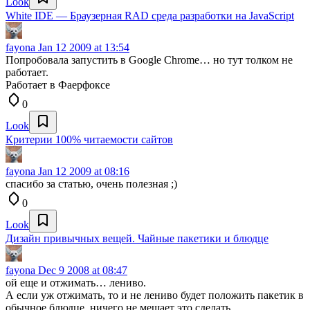
Look
White IDE — Браузерная RAD среда разработки на JavaScript
fayona
Jan 12 2009 at 13:54
Попробовала запустить в Google Chrome… но тут толком не
работает.
Работает в Фаерфоксе
0
Look
Критерии 100% читаемости сайтов
fayona
Jan 12 2009 at 08:16
спасибо за статью, очень полезная ;)
0
Look
Дизайн привычных вещей. Чайные пакетики и блюдце
fayona
Dec 9 2008 at 08:47
ой еще и отжимать… лениво.
А если уж отжимать, то и не лениво будет положить пакетик в
обычное блюдце. ничего не мешает это сделать