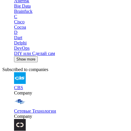
Asterisk
Big Data
Brainfuck
C
Cisco
Cocoa
D
Dart
Delphi
DevOps
DIY или Сделай сам
Show more
Subscribed to companies
CBS
Company
Сетевые Технологии
Company