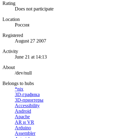
Rating
Does not participate
Location
Россия
Registered
August 27 2007
Activity
June 21 at 14:13
About
/dev/null
Belongs to hubs
*nix
3D-графика
3D-принтеры
Accessibility
Android
Apache
AR и VR
Arduino
Assembler