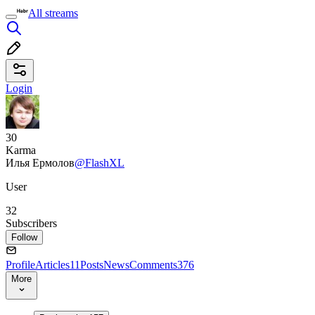
All streams
Login
30
Karma
Илья Ермолов
@FlashXL
User
32
Subscribers
Follow
Profile
Articles
11
Posts
News
Comments
376
More