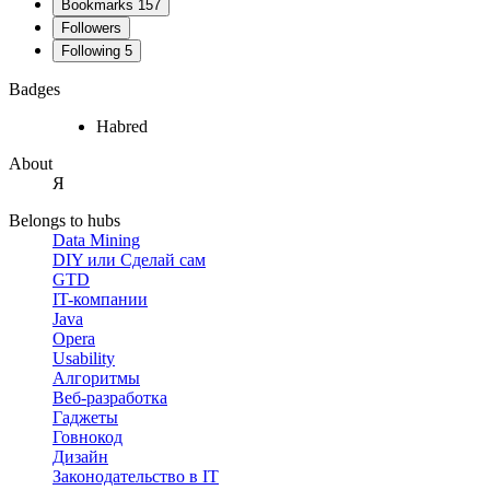
Bookmarks
157
Followers
Following
5
Badges
Habred
About
Я
Belongs to hubs
Data Mining
DIY или Сделай сам
GTD
IT-компании
Java
Opera
Usability
Алгоритмы
Веб-разработка
Гаджеты
Говнокод
Дизайн
Законодательство в IT