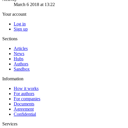
March 6 2018 at 13:22
Your account
Log in
Sign up
Sections
Articles
News
Hubs
Authors
Sandbox
Information
How it works
For authors
For companies
Documents
Agreement
Confidential
Services