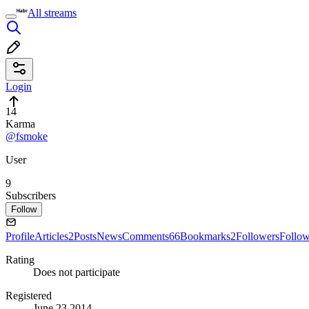
All streams
Login
14
Karma
@fsmoke
User
9
Subscribers
Follow
Profile
Articles
2
Posts
News
Comments
66
Bookmarks
2
Followers
Follo
Rating
Does not participate
Registered
June 23 2014