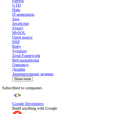
Firefox
GTD
Habr
IT-компании
Java
JavaScript
jQuery
MySQL
Open source
PHP
Ruby
Symfony
Zend Framework
Веб-разработка
Говнокод
Дизайн
Занимательные задачки
Show more
Subscribed to companies
Google Developers
Build anything with Google