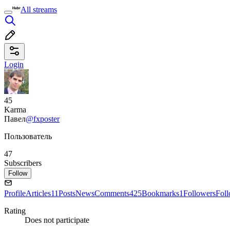
All streams
Login
45
Karma
Павел
@fxposter
Пользователь
47
Subscribers
Follow
Profile
Articles
11
Posts
News
Comments
425
Bookmarks
1
Followers
Fol
Rating
Does not participate