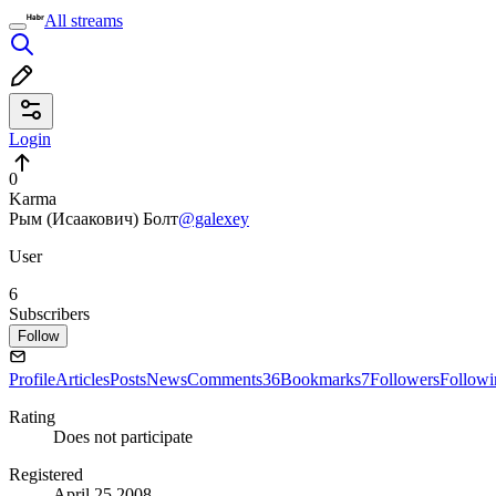
All streams
Login
0
Karma
Рым (Исаакович) Болт
@galexey
User
6
Subscribers
Follow
Profile
Articles
Posts
News
Comments
36
Bookmarks
7
Followers
Followi
Rating
Does not participate
Registered
April 25 2008