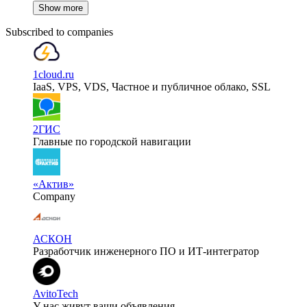
Show more
Subscribed to companies
1cloud.ru
IaaS, VPS, VDS, Частное и публичное облако, SSL
2ГИС
Главные по городской навигации
«Актив»
Company
АСКОН
Разработчик инженерного ПО и ИТ-интегратор
AvitoTech
У нас живут ваши объявления