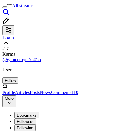
All streams
Login
-17
Karma
@gameplayer55055
User
Follow
Profile
Articles
Posts
News
Comments
119
More
Bookmarks
Followers
Following