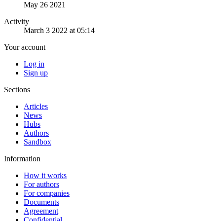
May 26 2021
Activity
March 3 2022 at 05:14
Your account
Log in
Sign up
Sections
Articles
News
Hubs
Authors
Sandbox
Information
How it works
For authors
For companies
Documents
Agreement
Confidential