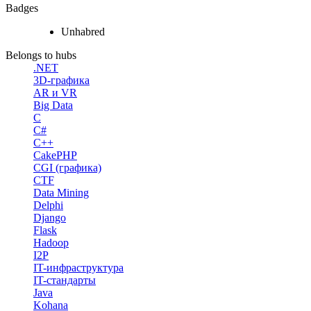
Badges
Unhabred
Belongs to hubs
.NET
3D-графика
AR и VR
Big Data
C
C#
C++
CakePHP
CGI (графика)
CTF
Data Mining
Delphi
Django
Flask
Hadoop
I2P
IT-инфраструктура
IT-стандарты
Java
Kohana