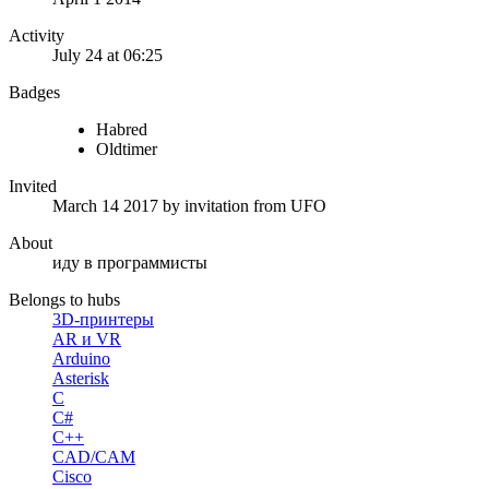
Activity
July 24 at 06:25
Badges
Habred
Oldtimer
Invited
March 14 2017
by invitation from
UFO
About
иду в программисты
Belongs to hubs
3D-принтеры
AR и VR
Arduino
Asterisk
C
C#
C++
CAD/CAM
Cisco