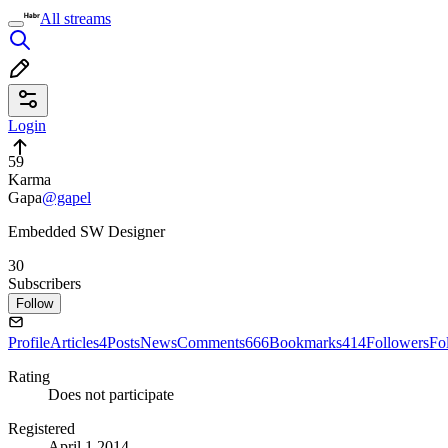
All streams
Login
59
Karma
Gapa
@gapel
Embedded SW Designer
30
Subscribers
Follow
Profile
Articles
4
Posts
News
Comments
666
Bookmarks
414
Followers
Fo
Rating
Does not participate
Registered
April 1 2014