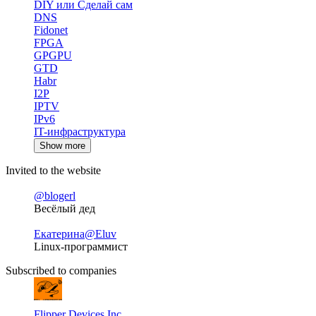
DIY или Сделай сам
DNS
Fidonet
FPGA
GPGPU
GTD
Habr
I2P
IPTV
IPv6
IT-инфраструктура
Show more
Invited to the website
@blogerl
Весёлый дед
Екатерина
@Eluv
Linux-программист
Subscribed to companies
Flipper Devices Inc.