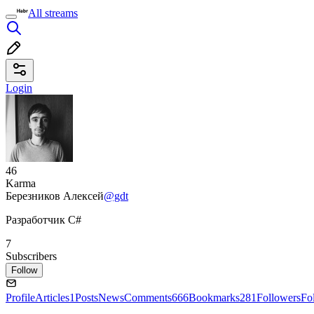
All streams
Login
46
Karma
Березников Алексей
@gdt
Разработчик C#
7
Subscribers
Follow
Profile
Articles
1
Posts
News
Comments
666
Bookmarks
281
Followers
Fo