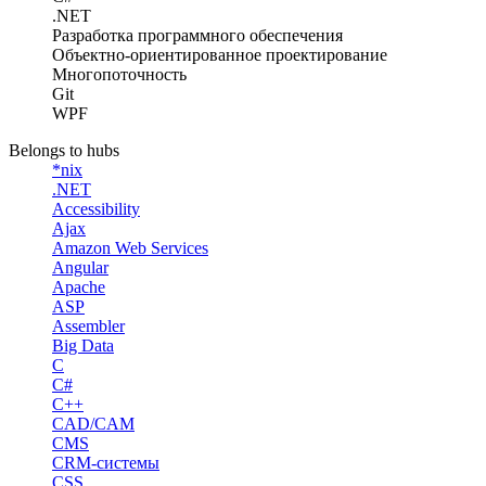
.NET
Разработка программного обеспечения
Объектно-ориентированное проектирование
Многопоточность
Git
WPF
Belongs to hubs
*nix
.NET
Accessibility
Ajax
Amazon Web Services
Angular
Apache
ASP
Assembler
Big Data
C
C#
C++
CAD/CAM
CMS
CRM-системы
CSS