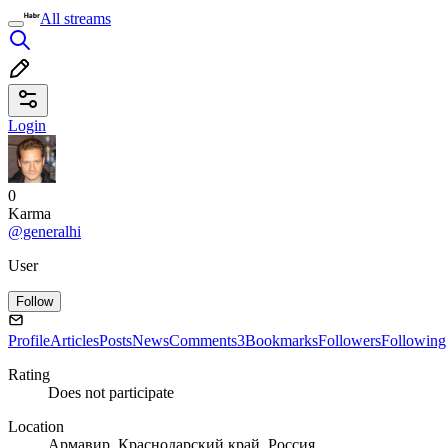
All streams
Login
0
Karma
@generalhi
User
Follow
Profile
Articles
Posts
News
Comments
3
Bookmarks
Followers
Following
Rating
Does not participate
Location
Армавир, Краснодарский край, Россия