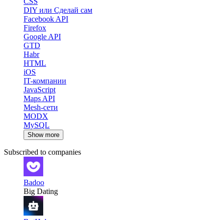
CSS
DIY или Сделай сам
Facebook API
Firefox
Google API
GTD
Habr
HTML
iOS
IT-компании
JavaScript
Maps API
Mesh-сети
MODX
MySQL
Show more
Subscribed to companies
Badoo
Big Dating