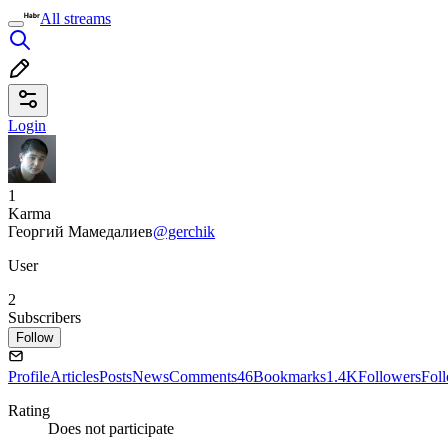
All streams
Login
1
Karma
Георгий Мамедалиев
@gerchik
User
2
Subscribers
Follow
Profile
Articles
Posts
News
Comments
46
Bookmarks
1.4K
Followers
Fol
Rating
Does not participate