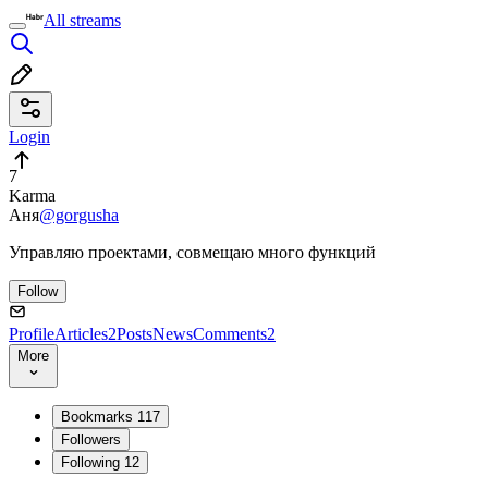
All streams
Login
7
Karma
Аня
@gorgusha
Управляю проектами, совмещаю много функций
Follow
Profile
Articles
2
Posts
News
Comments
2
More
Bookmarks
117
Followers
Following
12