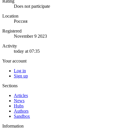
Rating
Does not participate
Location
Россия
Registered
November 9 2023
Activity
today at 07:35
Your account
Log in
Sign up
Sections
Articles
News
Hubs
Authors
Sandbox
Information