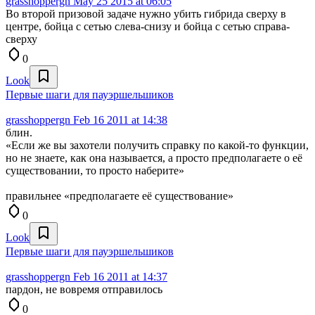
grasshoppergn
May 25 2015 at 06:05
Во второй призовой задаче нужно убить гибрида сверху в
центре, бойца с сетью слева-снизу и бойца с сетью справа-
сверху
0
Look
Первые шаги для пауэршельшиков
grasshoppergn
Feb 16 2011 at 14:38
блин.
«Если же вы захотели получить справку по какой-то функции,
но не знаете, как она называется, а просто предполагаете о её
существовании, то просто наберите»
правильнее «предполагаете её существование»
0
Look
Первые шаги для пауэршельшиков
grasshoppergn
Feb 16 2011 at 14:37
пардон, не вовремя отправилось
0