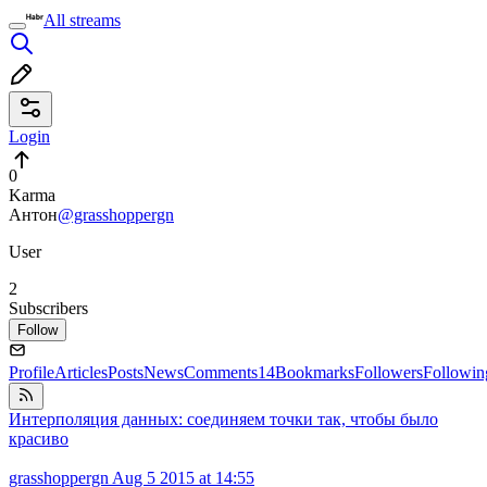
All streams
Login
0
Karma
Антон
@grasshoppergn
User
2
Subscribers
Follow
Profile
Articles
Posts
News
Comments
14
Bookmarks
Followers
Followin
Интерполяция данных: соединяем точки так, чтобы было
красиво
grasshoppergn
Aug 5 2015 at 14:55