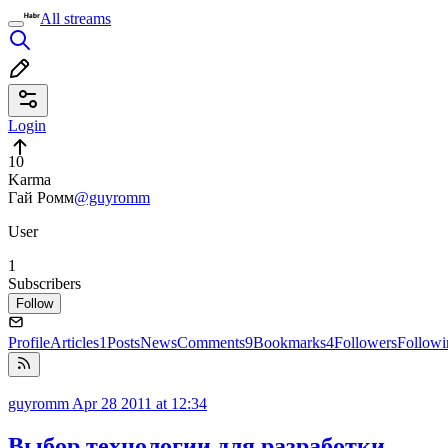
All streams
Login
10
Karma
Гай Ромм
@guyromm
User
1
Subscribers
Follow
Profile
Articles
1
Posts
News
Comments
9
Bookmarks
4
Followers
Followi
guyromm
Apr 28 2011 at 12:34
Выбор технологии для разработки