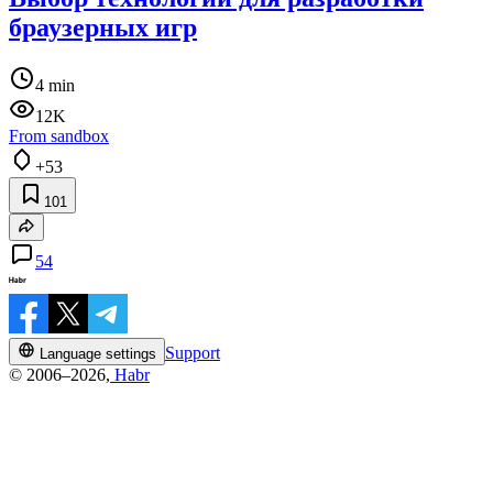
браузерных игр
4 min
12K
From sandbox
+53
101
54
Support
Language settings
© 2006–2026,
Habr