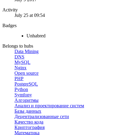
Activity
July 25 at 09:54
Badges
Unhabred
Belongs to hubs
Data Mining
DNS
MySQL
Nginx
Open source
PHP
PostgreSQL
Python
Symfony
Алгоритмы
Анализ и проектирование систем
Базы данных
Децентрализованные сети
Качество кода
Криптография
Математика