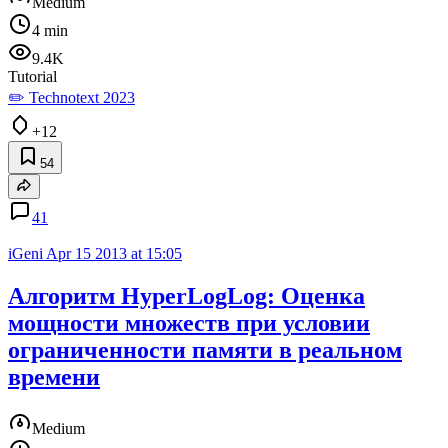
Medium
4 min
9.4K
Tutorial
✏️ Technotext 2023
+12
54
41
iGeni
Apr 15 2013 at 15:05
Алгоритм HyperLogLog: Оценка
мощности множеств при условии
ограниченности памяти в реальном
времени
Medium