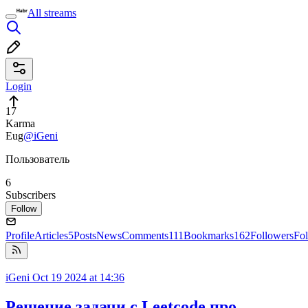
All streams
Login
17
Karma
Eug
@iGeni
Пользователь
6
Subscribers
Follow
Profile
Articles
5
Posts
News
Comments
111
Bookmarks
162
Followers
Fo
iGeni
Oct 19 2024 at 14:36
Решение задачи с Leetcode про