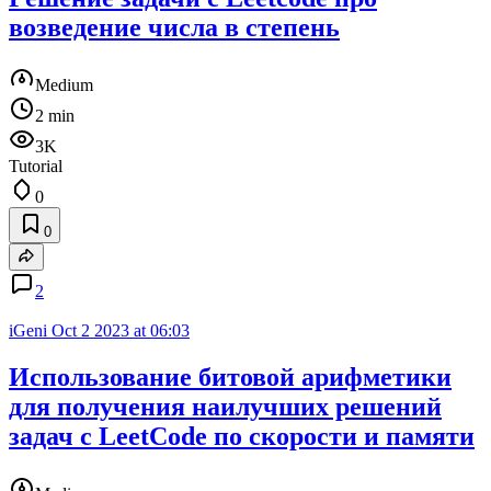
возведение числа в степень
Medium
2 min
3K
Tutorial
0
0
2
iGeni
Oct 2 2023 at 06:03
Использование битовой арифметики
для получения наилучших решений
задач с LeetCode по скорости и памяти