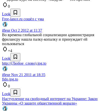
0
Look
Free-lance.ru сошёл с ума
ifleur
Oct 2 2012 at 11:37
Во времена глобальной социализации администрация
фрилансру нашла палку-копалку и принуждает ей
пользоваться
+4
Look
http://(Любое_слово).jpg.to
ifleur
Nov 21 2011 at 18:35
fido.jpg.to
0
Look
Наступление на свободный интернет на Украине: Закон
Украины «О защите общественной морали»