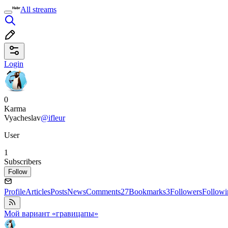
All streams
Login
0
Karma
Vyacheslav
@ifleur
User
1
Subscribers
Follow
Profile
Articles
Posts
News
Comments
27
Bookmarks
3
Followers
Followi
Мой вариант «гравицапы»