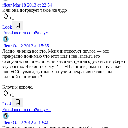
ifleur
Mar 18 2013 at 22:54
Или она потребует такое же чудо
+1
Look
Free-lance.ru сошёл с ума
ifleur
Oct 2 2012 at 15:35
Ладно, лирика все это. Меня интересует другое — все
прекрасно понимаю что этот шаг Free-lance.ru это
самоубийство, и если, если администрация одумается и уберет
эту фигню. Что они скажут? — «Извините, были напуганы»
или «Ой чуваки, тут нас хакнули и некрасивое слова на
главной написали»?
Клоуны короче.
+1
Look
Free-lance.ru сошёл с ума
ifleur
Oct 2 2012 at 13:41
Или настоятельно попросят залить макеты без ссылок.