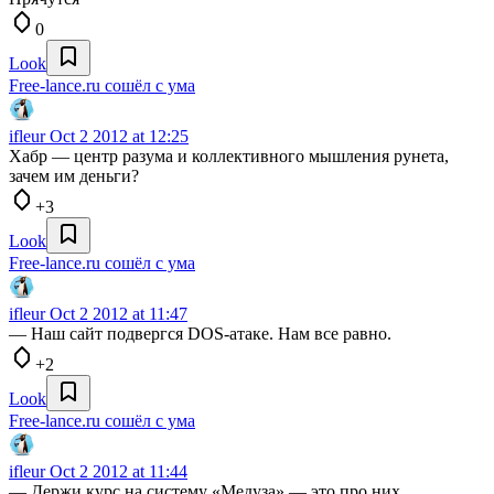
0
Look
Free-lance.ru сошёл с ума
ifleur
Oct 2 2012 at 12:25
Хабр — центр разума и коллективного мышления рунета,
зачем им деньги?
+3
Look
Free-lance.ru сошёл с ума
ifleur
Oct 2 2012 at 11:47
— Наш сайт подвергся DOS-атаке. Нам все равно.
+2
Look
Free-lance.ru сошёл с ума
ifleur
Oct 2 2012 at 11:44
— Держи курс на систему «Медуза» — это про них