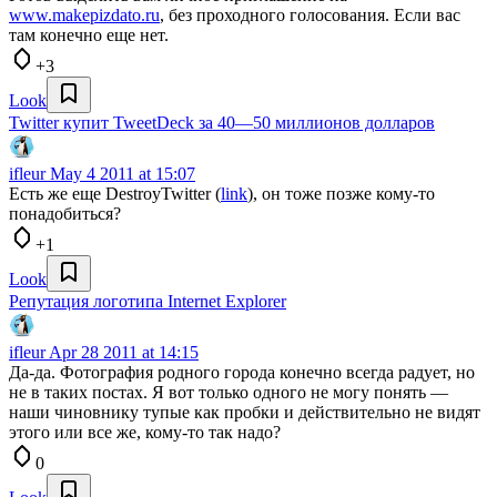
www.makepizdato.ru
, без проходного голосования. Если вас
там конечно еще нет.
+3
Look
Twitter купит TweetDeck за 40—50 миллионов долларов
ifleur
May 4 2011 at 15:07
Есть же еще DestroyTwitter (
link
), он тоже позже кому-то
понадобиться?
+1
Look
Репутация логотипа Internet Explorer
ifleur
Apr 28 2011 at 14:15
Да-да. Фотография родного города конечно всегда радует, но
не в таких постах. Я вот только одного не могу понять —
наши чиновнику тупые как пробки и действительно не видят
этого или все же, кому-то так надо?
0