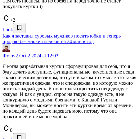
Там есть нюансы, но из брезента народ точно не станет
покупать куртки ))
+2
Look
Как я заставил суровых мужиков носить юбки и теперь
продаю без маркетплейсов на 24 млн в год
ifrolov2
Oct 2 2024 at 12:03
Я когда разрабатывал куртки сформулировал для себя, что я
буду делать доступные, функциональные, качественные вещи
с классическим дизайном, по сути в каком то смысле это такая
же практичная одежда, что и спецодежда, но которую можно
носить каждый день. Я попытался скрестить спецодежду с
кэжуал. И как я увидел, спрос на такую одежду есть, я не
конкурирую с модными брендами, с Канадой Гус или
Монклером, вы можете носить эти куртки время от времени,
но каждый день будете надевать мою, потому что она
практичней и не менее удобна.
0