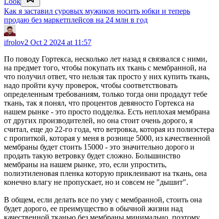
Look
Как я заставил суровых мужиков носить юбки и теперь
продаю без маркетплейсов на 24 млн в год
ifrolov2
Oct 2 2024 at 11:57
По поводу Гортекса, несколько лет назад я связвался с ними,
на предмет того, чтобы покупать их ткань с мембранной, на
что получил ответ, что нельзя так просто у них купить ткань,
надо пройти кучу проверок, чтобы соответствовать
определенным требованиям, только тогда они продадут тебе
ткань, так я понял, что процентов девяносто Гортекса на
нашем рынке - это просто подделка. Есть неплохая мембрана
от других производителей, но она стоит очень дорого, я
считал, еще до 22-го года, что ветровка, которая из полиэстера
с пропиткой, которая у меня в рознице 5000, из качественной
мембраны будет стоить 15000 - это значительно дорого и
продать такую ветровку будет сложно. Большинство
мембраны на нашем рынке, это, если упростить,
полиэтиленовая пленка которую приклеивают на ткань, она
конечно влагу не пропускает, но и совсем не "дышит".
В общем, если делать все по уму с мембранной, стоить она
будет дорого, ее преимущество в обычной жизни над
качественной тканью без мембраны минимально, поэтому