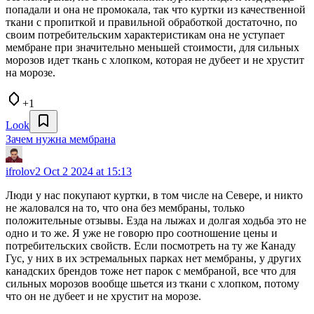
попадали и она не промокала, так что куртки из качественной
ткани с пропиткой и правильной обработкой достаточно, по
своим потребительским характеристикам она не уступает
мембране при значительно меньшей стоимости, для сильных
морозов идет ткань с хлопком, которая не дубеет и не хрустит
на морозе.
+1
Look
Зачем нужна мембрана
ifrolov2
Oct 2 2024 at 15:13
Люди у нас покупают куртки, в том числе на Севере, и никто
не жаловался на то, что она без мембраны, только
положительные отзывы. Езда на лыжах и долгая ходьба это не
одно и то же. Я уже не говорю про соотношение цены и
потребительских свойств. Если посмотреть на ту же Канаду
Гус, у них в их эстремальных парках нет мембраны, у других
канадских брендов тоже нет парок с мембраной, все что для
сильных морозов вообще шьется из ткани с хлопком, потому
что он не дубеет и не хрустит на морозе.