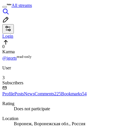
All streams
Login
0
Karma
read⁠-⁠only
@igorts
User
3
Subscribers
Profile
Posts
News
Comments
225
Bookmarks
54
Rating
Does not participate
Location
Воронеж, Воронежская обл., Россия