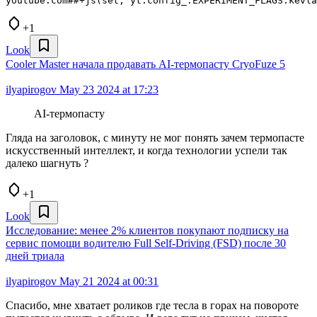
+1
Look
Cooler Master начала продавать AI-термопасту CryoFuze 5
ilyapirogov
May 23 2024 at 17:23
AI-термопасту
Гляда на заголовок, с минуту не мог понять зачем термопасте
искусственный интеллект, и когда технологии успели так
далеко шагнуть ?
+1
Look
Исследование: менее 2% клиентов покупают подписку на
сервис помощи водителю Full Self-Driving (FSD) после 30
дней триала
ilyapirogov
May 21 2024 at 00:31
Спасибо, мне хватает роликов где тесла в горах на повороте