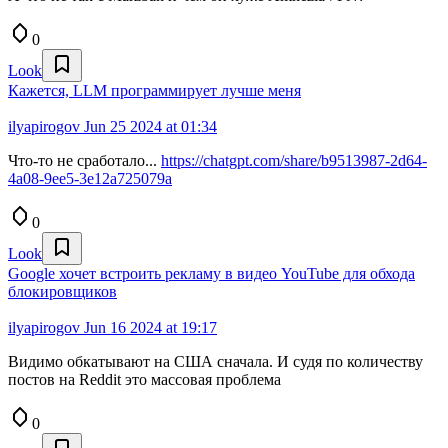
0
Look
Кажется, LLM программирует лучше меня
ilyapirogov
Jun 25 2024 at 01:34
Что-то не сработало...
https://chatgpt.com/share/b9513987-2d64-
4a08-9ee5-3e12a725079a
0
Look
Google хочет встроить рекламу в видео YouTube для обхода
блокировщиков
ilyapirogov
Jun 16 2024 at 19:17
Видимо обкатывают на США сначала. И судя по количеству
постов на Reddit это массовая проблема
0