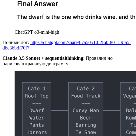
ChatGPT o3-mini-high
Полный лог:
https://chatgpt.com/share/67a50510-2f60-8011-9fa5-
dbe3bbdf70f7
Claude 3.5 Sonnet + sequentialthinking
: Провалил но
нарисовал красивую диаграмку.