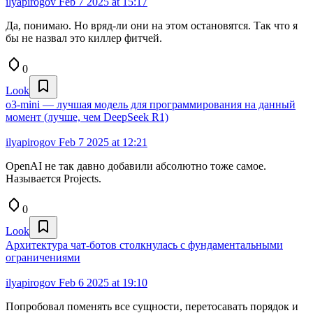
ilyapirogov
Feb 7 2025 at 15:17
Да, понимаю. Но вряд-ли они на этом остановятся. Так что я
бы не назвал это киллер фитчей.
0
Look
o3-mini — лучшая модель для программирования на данный
момент (лучше, чем DeepSeek R1)
ilyapirogov
Feb 7 2025 at 12:21
OpenAI не так давно добавили абсолютно тоже самое.
Называется Projects.
0
Look
Архитектура чат-ботов столкнулась с фундаментальными
ограничениями
ilyapirogov
Feb 6 2025 at 19:10
Попробовал поменять все сущности, перетосавать порядок и