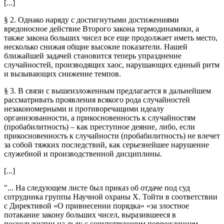
[...]
§ 2. Однако наряду с достигнутыми достижениями
вредоносное действие Второго закона термодинамики, а
также закона больших чисел все еще продолжает иметь место,
несколько снижая общие высокие показатели. Нашей
ближайшей задачей становится теперь упразднение
случайностей, производящих хаос, нарушающих единый ритм
и вызывающих снижение темпов.
§ 3. В связи с вышеизложенным предлагается в дальнейшем
рассматривать проявления всякого рода случайностей
незакономерными и противоречащими идеалу
организованности, а прикосновенность к случайностям
(пробабилитность) – как преступное деяние, либо, если
прикосновенность к случайности (пробабилитность) не влечет
за собой тяжких последствий, как серьезнейшее нарушение
служебной и производственной дисциплины.
[...]
"... На следующем листе был приказ об отдаче под суд
сотрудника группы Научной охраны Х. Тойти в соответствии
с Директивой «О привнесении порядка» «за злостное
потакание закону больших чисел, выразившееся в
поскользнутии на льду с сопутствующим повреждением