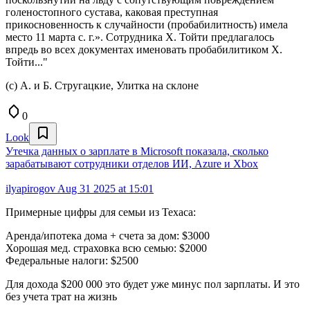
голеностопного сустава, каковая преступная
прикосновенность к случайности (пробабилитность) имела
место 11 марта с. г.». Сотрудника Х. Тойти предлагалось
впредь во всех документах именовать пробабилитиком Х.
Тойти..."
(c) А. и Б. Стругацкие, Улитка на склоне
0
Look
Утечка данных о зарплате в Microsoft показала, сколько
зарабатывают сотрудники отделов ИИ, Azure и Xbox
ilyapirogov
Aug 31 2025 at 15:01
Примерные цифры для семьи из Техаса:
Аренда/ипотека дома + счета за дом: $3000
Хорошая мед. страховка всю семью: $2000
Федеральные налоги: $2500
Для дохода $200 000 это будет уже минус пол зарплаты. И это
без учета трат на жизнь