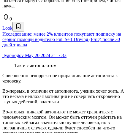
пытается нырнуть с обрыва. И вера тут не причем, чистая
наука.
0
Look
Исследование: менее 2% клиентов покупают подписку на
сервис помощи водителю Full Self-Driving (FSD) после 30
дней триала
ilyapirogov
May 20 2024 at 17:33
Так и с автопилотом
Совершенно некорректное приравнивание автопилота к
человеку.
Во-первых, в отличии от автопилота, ученик хочет жить. А
это весьма неплохая мотивация не совершать откровенно
глупых действий, знаете-ли.
Во-вторых, никакой автопилот не может сравниться с
человеческим мозгом. Он может быть отточен работать на
типовых кейчасах значительно лучше человека, но в
пограничных случаях едва-ли будет способен на что-то