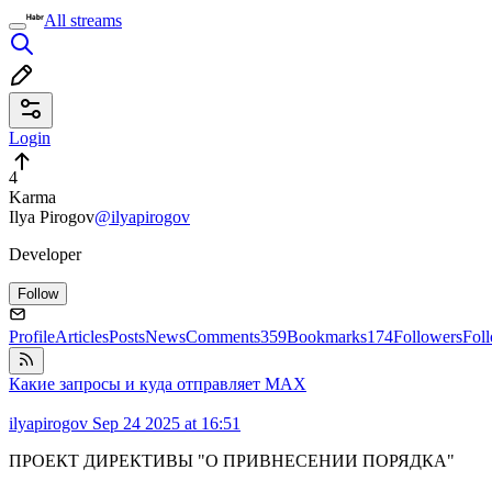
All streams
Login
4
Karma
Ilya Pirogov
@ilyapirogov
Developer
Follow
Profile
Articles
Posts
News
Comments
359
Bookmarks
174
Followers
Fol
Какие запросы и куда отправляет MAX
ilyapirogov
Sep 24 2025 at 16:51
ПРОЕКТ ДИРЕКТИВЫ "О ПРИВНЕСЕНИИ ПОРЯДКА"