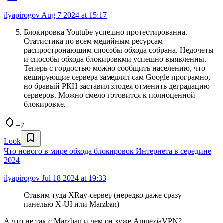
ilyapirogov
Aug 7 2024 at 15:17
Блокировка Youtube успешно протестированна.
Статистика по всем медийным ресурсам
распростронающим способы обхода собрана. Недочеты
и способы обхода блокировкми успешно выявленны.
Теперь с гордостью можно сообщить населению, что
кеширующие сервера замедлял сам Google програмно,
но бравый РКН заставил злодея отменить деградацию
серверов. Можно смело готовится к полноценной
блокировке.
+7
Look
Что нового в мире обхода блокировок Интернета в середине
2024
ilyapirogov
Jul 18 2024 at 19:33
Ставим туда XRay‑сервер (нередко даже сразу
панелью X‑UI или Marzban)
А что не так с Marzban и чем он хуже AmneziaVPN?