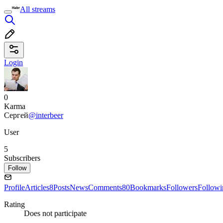
All streams
Login
0
Karma
Сергей
@interbeer
User
5
Subscribers
Follow
Profile
Articles
8
Posts
News
Comments
80
Bookmarks
Followers
Followi
Rating
Does not participate