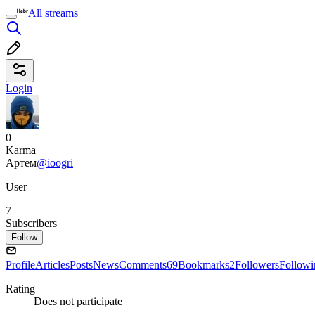
All streams
Login
0
Karma
Артем
@ioogri
User
7
Subscribers
Follow
Profile
Articles
Posts
News
Comments
69
Bookmarks
2
Followers
Followi
Rating
Does not participate