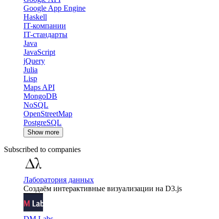
Google App Engine
Haskell
IT-компании
IT-стандарты
Java
JavaScript
jQuery
Julia
Lisp
Maps API
MongoDB
NoSQL
OpenStreetMap
PostgreSQL
Show more
Subscribed to companies
Лаборатория данных
Создаём интерактивные визуализации на D3.js
DM Labs