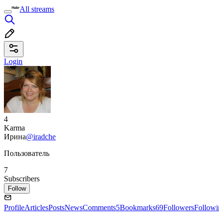
All streams
Login
4
Karma
Ирина
@iradche
Пользователь
7
Subscribers
Follow
Profile
Articles
Posts
News
Comments
5
Bookmarks
69
Followers
Followi