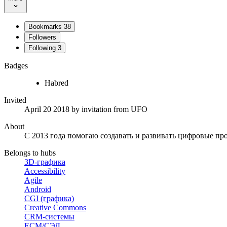
Bookmarks
38
Followers
Following
3
Badges
Habred
Invited
April 20 2018
by invitation from
UFO
About
С 2013 года помогаю создавать и развивать цифровые пр
Belongs to hubs
3D-графика
Accessibility
Agile
Android
CGI (графика)
Creative Commons
CRM-системы
ECM/СЭД