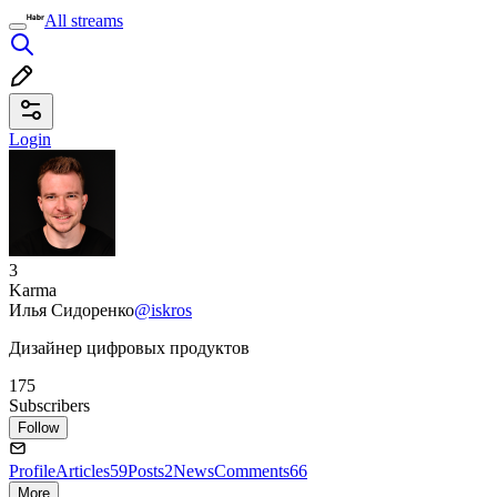
All streams
Login
3
Karma
Илья Сидоренко
@iskros
Дизайнер цифровых продуктов
175
Subscribers
Follow
Profile
Articles
59
Posts
2
News
Comments
66
More