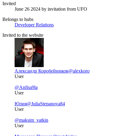
Invited
June 26 2024
by invitation from
UFO
Belongs to hubs
Developer Relations
Invited to the website
Александр Коробейников
@alexkoro
User
@Anfisa9la
User
Юлия
@JuliaStepanova84
User
@maksim_vatkin
User