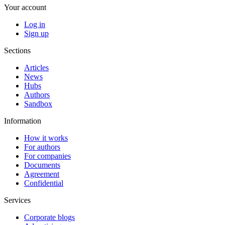
Your account
Log in
Sign up
Sections
Articles
News
Hubs
Authors
Sandbox
Information
How it works
For authors
For companies
Documents
Agreement
Confidential
Services
Corporate blogs