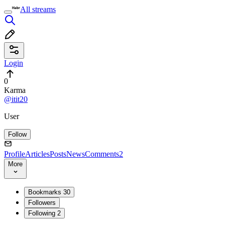
All streams
Login
0
Karma
@itit20
User
Follow
Profile
Articles
Posts
News
Comments
2
More
Bookmarks
30
Followers
Following
2