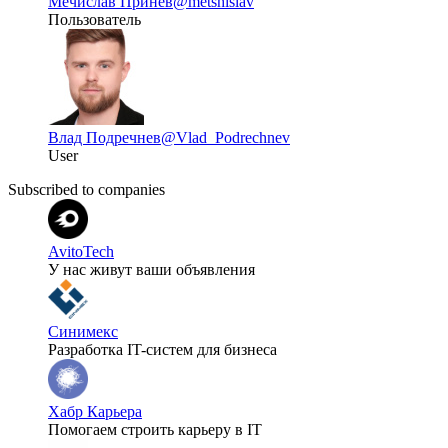
Мечислав Принев
@metshislav
Пользователь
Влад Подречнев
@Vlad_Podrechnev
User
Subscribed to companies
AvitoTech
У нас живут ваши объявления
Синимекс
Разработка IT-систем для бизнеса
Хабр Карьера
Помогаем строить карьеру в IT