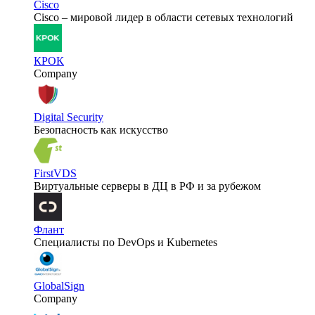
Cisco
Cisco – мировой лидер в области сетевых технологий
КРОК
Company
Digital Security
Безопасность как искусство
FirstVDS
Виртуальные серверы в ДЦ в РФ и за рубежом
Флант
Специалисты по DevOps и Kubernetes
GlobalSign
Company