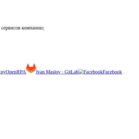
 сервисов компании;
 | pyOpenRPA
Ivan Maslov · GitLab
Facebook