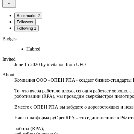
Bookmarks
2
Followers
Following
1
Badges
Habred
Invited
June 15 2020
by invitation from
UFO
About
Компания ООО «ОПЕН РПА» создает бизнес-стандарты ИТ 
То, что вчера работало плохо, сегодня работает хорошо
роботизации (RPA), мы проводим сверхбыстрое пилотир
Вместе с ОПЕН РПА вы забудете о дорогостоящих и неявн
Наша платформа pyOpenRPA – это единственное в РФ отк
роботы (RPA);
веб-сайты (порталы);