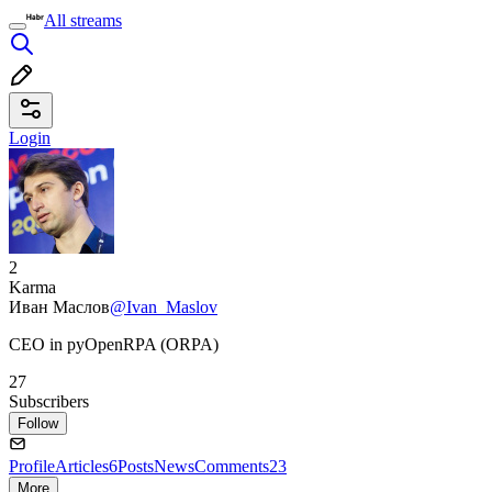
All streams
Login
2
Karma
Иван Маслов
@Ivan_Maslov
CEO in pyOpenRPA (ORPA)
27
Subscribers
Follow
Profile
Articles
6
Posts
News
Comments
23
More