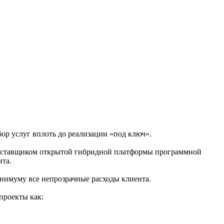
р услуг вплоть до реализации «под ключ».
ей-поставщиком открытой гибридной платформы программной
та.
инимуму все непрозрачные расходы клиента.
проекты как: