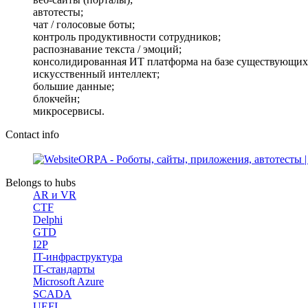
автотесты;
чат / голосовые боты;
контроль продуктивности сотрудников;
распознавание текста / эмоций;
консолидированная ИТ платформа на базе существующих
искусственный интеллект;
большие данные;
блокчейн;
микросервисы.
Contact info
ORPA - Роботы, сайты, приложения, автотесты
Belongs to hubs
AR и VR
CTF
Delphi
GTD
I2P
IT-инфраструктура
IT-стандарты
Microsoft Azure
SCADA
UEFI