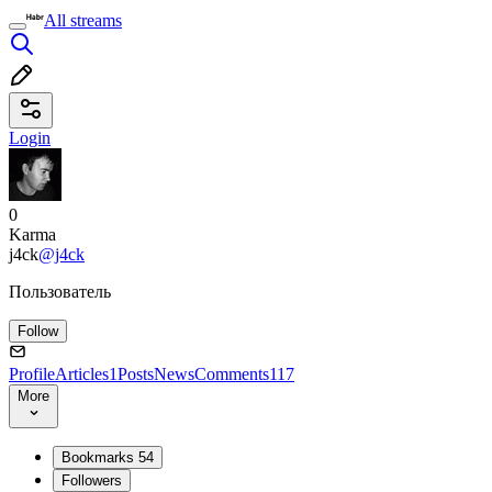
All streams
Login
0
Karma
j4ck
@j4ck
Пользователь
Follow
Profile
Articles
1
Posts
News
Comments
117
More
Bookmarks
54
Followers