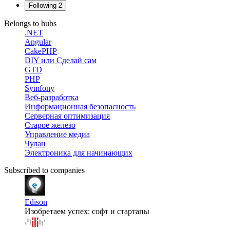
Following
2
Belongs to hubs
.NET
Angular
CakePHP
DIY или Сделай сам
GTD
PHP
Symfony
Веб-разработка
Информационная безопасность
Серверная оптимизация
Старое железо
Управление медиа
Чулан
Электроника для начинающих
Subscribed to companies
Edison
Изобретаем успех: софт и стартапы