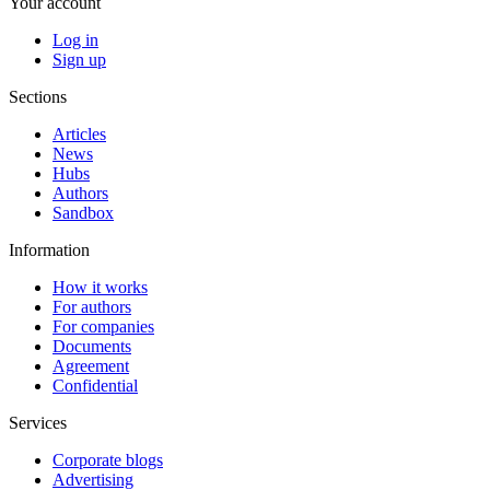
Your account
Log in
Sign up
Sections
Articles
News
Hubs
Authors
Sandbox
Information
How it works
For authors
For companies
Documents
Agreement
Confidential
Services
Corporate blogs
Advertising