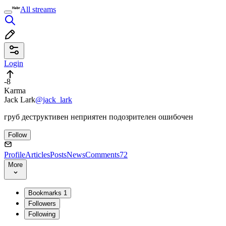
All streams
Login
-8
Karma
Jack Lark
@jack_lark
груб деструктивен неприятен подозрителен ошибочен
Follow
Profile
Articles
Posts
News
Comments
72
More
Bookmarks
1
Followers
Following