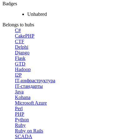
Badges
Unhabred
Belongs to hubs
C#
CakePHP
CTF
Delphi
Django
Flask
GTD
Hadoop
I2P
IT-инфраструктура
IT-стандарты
Java
Kohana
Microsoft Azure
Perl
PHP
Python
Ruby
Ruby on Rails
SCADA