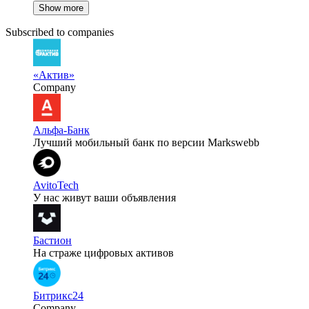
Show more
Subscribed to companies
«Актив»
Company
Альфа-Банк
Лучший мобильный банк по версии Markswebb
AvitoTech
У нас живут ваши объявления
Бастион
На страже цифровых активов
Битрикс24
Company