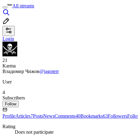
All streams
Login
21
Karma
Владимир Чижов
@jagoterr
User
4
Subscribers
Follow
Profile
Articles
7
Posts
News
Comments
40
Bookmarks
63
Followers
Foll
Rating
Does not participate