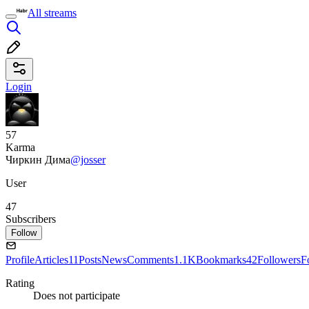
All streams
Login
57
Karma
Чиркин Дима
@josser
User
47
Subscribers
Follow
Profile
Articles
11
Posts
News
Comments
1.1K
Bookmarks
42
Followers
F
Rating
Does not participate