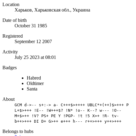
Location
Харьков, Харьковская обл., Украина
Date of birth
October 31 1985
Registered
September 12 2007
Activity
July 25 2023 at 08:01
Badges
Habred
Oldtimer
Santa
About
GCM d->-- s+:-> a- C+++$>++++ UBLC*+(++)$>+++ P
L+$>+++ !E-- !W+++$? !N* !o-- K--? w--- !O--
M+$>++ !V? PS+ PE Y !PGP- !t !5 X>+ !R- tv-
b++>+++ DI D+ G>++ e+++ h--- r++>+++ y++>+++
Belongs to hubs