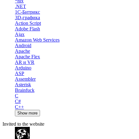
*nix
.NET
1С-Битрикс
3D-графика
Action Script
Adobe Flash
Ajax
Amazon Web Services
Android
Apache
Apache Flex
AR и VR
Arduino
ASP
Assembler
Asterisk
Brainfuck
C
C#
C++
Show more
Invited to the website