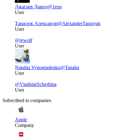
Джагаев Давид
@1eon
User
Тарасюк Александр
@AlexanderTarasyuk
User
@rewolf
User
Nataliia Vynogradenko
@Tanaha
User
@VladimirScherbina
User
Subscribed to companies
Apple
Company