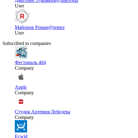
Дмитрий Луковкин
@lukovkin
User
Майоров Роман
@remez
User
Subscribed to companies
Фестиваль 404
Company
Apple
Company
Студия Артемия Лебедева
Company
Ecwid