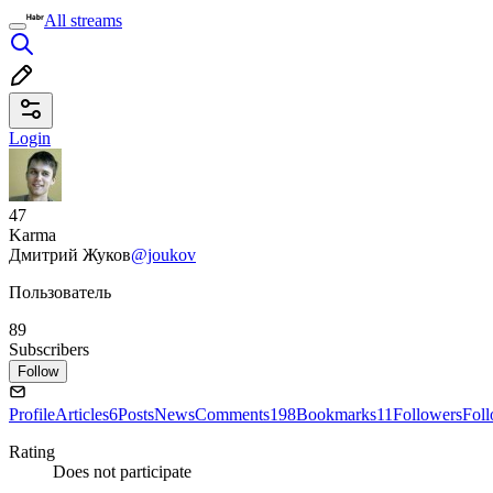
All streams
Login
47
Karma
Дмитрий Жуков
@joukov
Пользователь
89
Subscribers
Follow
Profile
Articles
6
Posts
News
Comments
198
Bookmarks
11
Followers
Fol
Rating
Does not participate