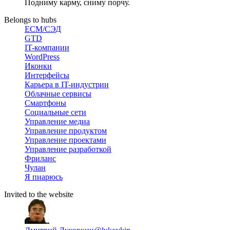
Подниму карму, сниму порчу.
Belongs to hubs
ECM/СЭД
GTD
IT-компании
WordPress
Иконки
Интерфейсы
Карьера в IT-индустрии
Облачные сервисы
Смартфоны
Социальные сети
Управление медиа
Управление продуктом
Управление проектами
Управление разработкой
Фриланс
Чулан
Я пиарюсь
Invited to the website