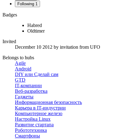
Following
1
Badges
Habred
Oldtimer
Invited
December 10 2012
by invitation from
UFO
Belongs to hubs
Agile
Android
DIY или Сделай сам
GTD
IT-компании
Веб-разработка
Гаджеты
Информационная безопасность
Карьера в IT-индустрии
Компьютерное железо
Настройка Linux
Развитие стартапа
Робототехника
Смартфоны