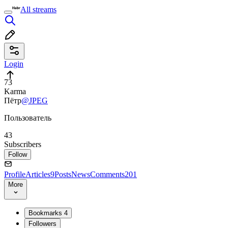
All streams
Login
73
Karma
Пётр
@JPEG
Пользователь
43
Subscribers
Follow
Profile
Articles
9
Posts
News
Comments
201
More
Bookmarks
4
Followers