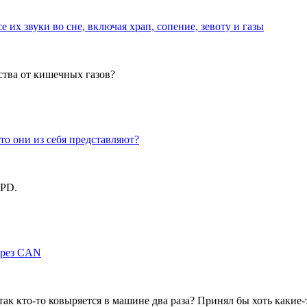
е их звуки во сне, включая храп, сопение, зевоту и газы
ства от кишечных газов?
Что они из себя представляют?
GPD.
ерез CAN
 так кто-то ковыряется в машине два раза? Принял бы хоть какие