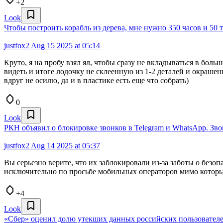
+2
Look
Чтобы построить корабль из дерева, мне нужно 350 часов и 50 
justfox2
Aug 15 2025 at 05:14
Круто, я на пробу взял ял, чтобы сразу не вкладываться в бол
видеть и итоге лодочку не склеенную из 1-2 деталей и окраше
вдруг не осилю, да и в пластике есть еще что собрать)
0
Look
РКН объявил о блокировке звонков в Telegram и WhatsApp. Зв
justfox2
Aug 14 2025 at 05:37
Вы серьезно верите, что их заблокировали из-за заботы о без
исключительно по просьбе мобильных операторов мимо которых
+4
Look
«Сбер» оценил долю утекших данных российских пользовател