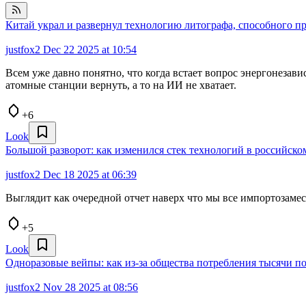
Китай украл и развернул технологию литографа, способного п
justfox2
Dec 22 2025 at 10:54
Всем уже давно понятно, что когда встает вопрос энергонезав
атомные станции вернуть, а то на ИИ не хватает.
+6
Look
Большой разворот: как изменился стек технологий в российском
justfox2
Dec 18 2025 at 06:39
Выглядит как очередной отчет наверх что мы все импортозамес
+5
Look
Одноразовые вейпы: как из-за общества потребления тысячи п
justfox2
Nov 28 2025 at 08:56