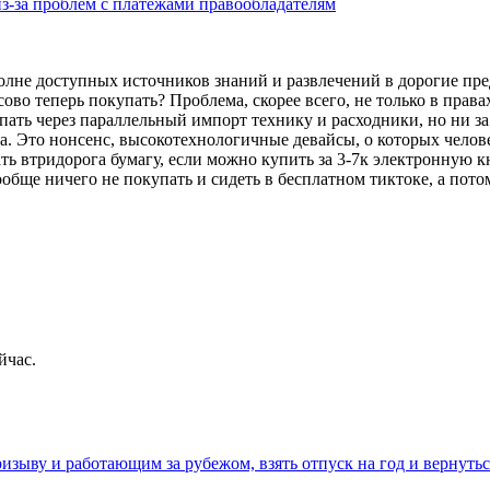
з-за проблем с платежами правообладателям
олне доступных источников знаний и развлечений в дорогие пр
о теперь покупать? Проблема, скорее всего, не только в правах
пать через параллельный импорт технику и расходники, но ни за 
ка. Это нонсенс, высокотехнологичные девайсы, о которых челове
ать втридорога бумагу, если можно купить за 3-7к электронную к
бще ничего не покупать и сидеть в бесплатном тиктоке, а потом
йчас.
ыву и работающим за рубежом, взять отпуск на год и вернутьс