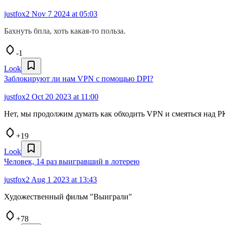
justfox2
Nov 7 2024 at 05:03
Бахнуть бпла, хоть какая-то польза.
-1
Look
Заблокируют ли нам VPN с помощью DPI?
justfox2
Oct 20 2023 at 11:00
Нет, мы продолжим думать как обходить VPN и смеяться над РК
+19
Look
Человек, 14 раз выигравший в лотерею
justfox2
Aug 1 2023 at 13:43
Художественный фильм "Выиграли"
+78