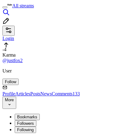
All streams
Login
-4
Karma
@justfox2
User
Follow
Profile
Articles
Posts
News
Comments
133
More
Bookmarks
Followers
Following