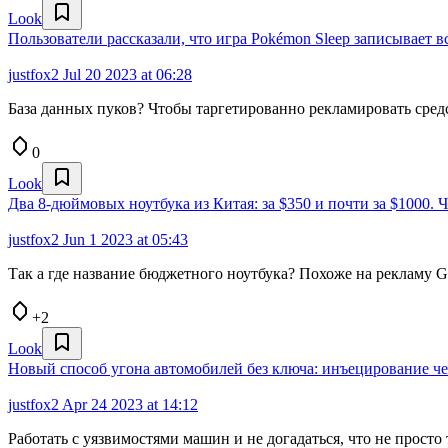
Look
Пользователи рассказали, что игра Pokémon Sleep записывает вс
justfox2
Jul 20 2023 at 06:28
База данных пуков? Чтобы таргетированно рекламировать сред
0
Look
Два 8-дюймовых ноутбука из Китая: за $350 и почти за $1000. 
justfox2
Jun 1 2023 at 05:43
Так а где название бюджетного ноутбука? Похоже на рекламу 
+2
Look
Новый способ угона автомобилей без ключа: инъецирование ч
justfox2
Apr 24 2023 at 14:12
Работать с уязвимостями машин и не догадаться, что не просто