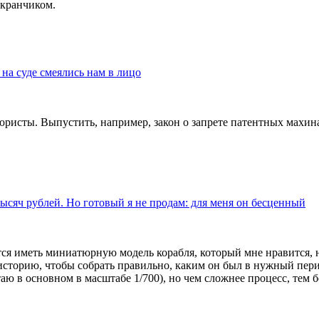
экранчиком.
 на суде смеялись нам в лицо
юристы. Выпустить, например, закон о запрете патентных махина
тысяч рублей. Но готовый я не продам: для меня он бесценный
тся иметь миниатюрную модель корабля, который мне нравится, н
сторию, чтобы собрать правильно, каким он был в нужный перио
таю в основном в масштабе 1/700), но чем сложнее процесс, тем 