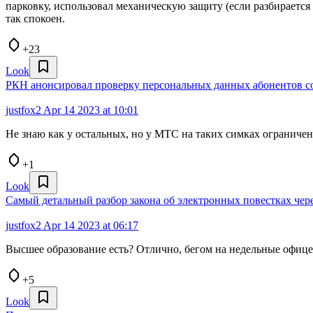
парковку, использовал механическую защиту (если разбирается
так спокоен.
+23
Look
РКН анонсировал проверку персональных данных абонентов со
justfox2
Apr 14 2023 at 10:01
Не знаю как у остальных, но у МТС на таких симках ограничен
+1
Look
Самый детальный разбор закона об электронных повестках через
justfox2
Apr 14 2023 at 06:17
Высшее образование есть? Отлично, бегом на недельные офице
+5
Look