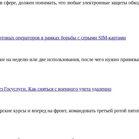
 в сфере, должен понимать, что любые электронные защиты обходя
товых операторов в рамках борьбы с серыми SIM-картами
ие на неделю или две использования, после чего нужно привязы
 Госуслуги. Как сняться с военного учета удаленно
рские курсы и вперед на фронт, командовать третьей ротой пят