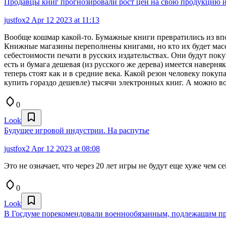
Продавцы книг прогнозировали рост цен на свою продукцию и
justfox2
Apr 12 2023 at 11:13
Вообще кошмар какой-то. Бумажные книги превратились из вп
Книжные магазины переполнены книгами, но кто их будет массов
себестоимости печати в русских издательствах. Они будут поку
есть и бумага дешевая (из русского же дерева) имеется наверня
теперь стоят как и в средние века. Какой резон человеку покуп
купить гораздо дешевле) тысячи электронных книг. А можно воо
0
Look
Будущее игровой индустрии. На распутье
justfox2
Apr 12 2023 at 08:08
Это не означает, что через 20 лет игры не будут еще хуже чем се
0
Look
В Госдуме порекомендовали военнообязанным, подлежащим приз