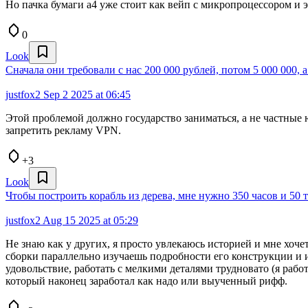
Но пачка бумаги а4 уже стоит как вейп с микропроцессором и 
0
Look
Сначала они требовали с нас 200 000 рублей, потом 5 000 000, а
justfox2
Sep 2 2025 at 06:45
Этой проблемой должно государство заниматься, а не частные 
запретить рекламу VPN.
+3
Look
Чтобы построить корабль из дерева, мне нужно 350 часов и 50 
justfox2
Aug 15 2025 at 05:29
Не знаю как у других, я просто увлекаюсь историей и мне хоче
сборки параллельно изучаешь подробности его конструкции и и
удовольствие, работать с мелкими деталями трудновато (я рабо
который наконец заработал как надо или выученный рифф.