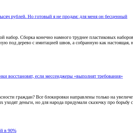
тысяч рублей. Но готовый я не продам: для меня он бесценный
ьшой набор. Сборка конечно намного труднее пластиковых наборов
нную под дерево с имитацией швов, а собранную как настоящая, 
онки восстановят, если мессенджеры «выполнят требования»
опасности граждан? Все блокировки направлены только на увели
 уходят деньги, но для народа придумали сказочку про борьбу 
ей в 90%