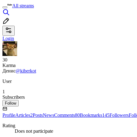
All streams
Login
30
Karma
Денис
@kiberkot
User
1
Subscribers
Follow
Profile
Articles
2
Posts
News
Comments
80
Bookmarks
145
Followers
Fol
Rating
Does not participate