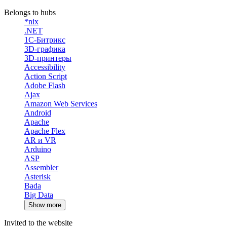
Belongs to hubs
*nix
.NET
1С-Битрикс
3D-графика
3D-принтеры
Accessibility
Action Script
Adobe Flash
Ajax
Amazon Web Services
Android
Apache
Apache Flex
AR и VR
Arduino
ASP
Assembler
Asterisk
Bada
Big Data
Show more
Invited to the website