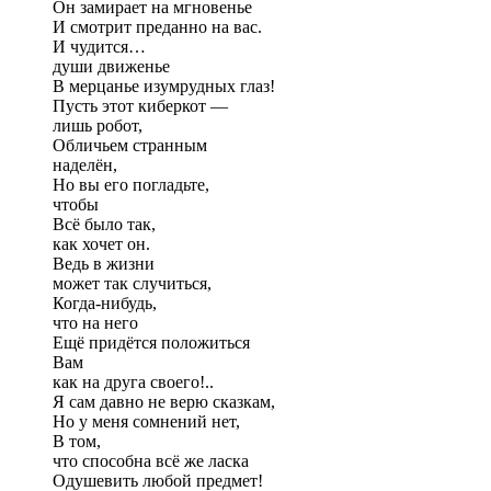
Он замирает на мгновенье
И смотрит преданно на вас.
И чудится…
души движенье
В мерцанье изумрудных глаз!
Пусть этот киберкот —
лишь робот,
Обличьем странным
наделён,
Но вы его погладьте,
чтобы
Всё было так,
как хочет он.
Ведь в жизни
может так случиться,
Когда-нибудь,
что на него
Ещё придётся положиться
Вам
как на друга своего!..
Я сам давно не верю сказкам,
Но у меня сомнений нет,
В том,
что способна всё же ласка
Одушевить любой предмет!