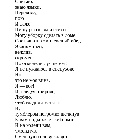
Считаю,
знаю языки,
Перевожу,
пою
И даже
Пишу рассказы и стихи.
Могу уборку сделать в доме,
Состряпать комплексный обед.
Экономичен,
вежлив,
скромен —
Пока модели лучше нет!
Я не нуждаюсь в спецуходе,
Но,
это не моя вина.
Я — кот!
И, следуя природе,
Люблю,
чтоб гладили меня...»
И,
тумблером негромко щёлкнув,
К вам подъезжает киберкот
И на колени вам,
умолкнув,
Смешную голову кладёт.