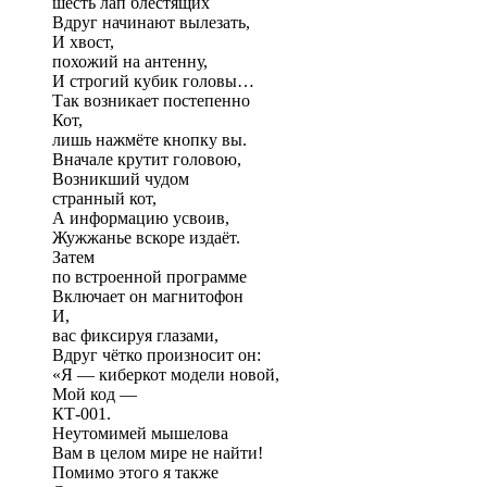
шесть лап блестящих
Вдруг начинают вылезать,
И хвост,
похожий на антенну,
И строгий кубик головы…
Так возникает постепенно
Кот,
лишь нажмёте кнопку вы.
Вначале крутит головою,
Возникший чудом
странный кот,
А информацию усвоив,
Жужжанье вскоре издаёт.
Затем
по встроенной программе
Включает он магнитофон
И,
вас фиксируя глазами,
Вдруг чётко произносит он:
«Я — киберкот модели новой,
Мой код —
КТ-001.
Неутомимей мышелова
Вам в целом мире не найти!
Помимо этого я также